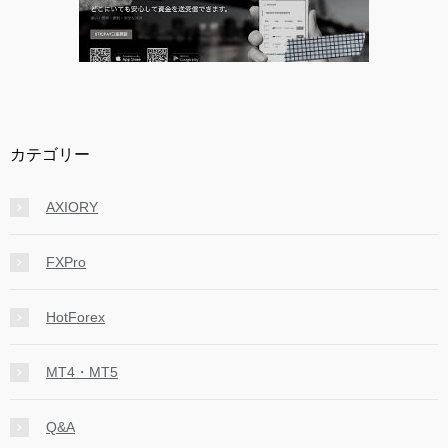
カテゴリー
AXIORY
FXPro
HotForex
MT4・MT5
Q&A