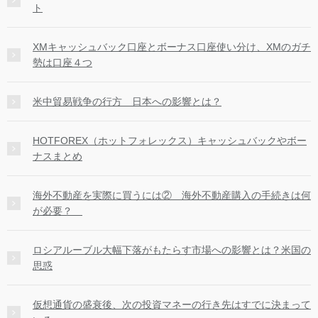
ト
XMキャッシュバック口座とボーナス口座使い分け、XMのガチ
勢は口座４つ
米中貿易戦争の行方 日本への影響とは？
HOTFOREX（ホットフォレックス）キャッシュバックやボー
ナスまとめ
海外不動産を実際に買うには② 海外不動産購入の手続きは何
が必要？
ロシアルーブル大幅下落がもたらす市場への影響とは？米国の
思惑
仮想通貨の盛衰後、次の投資マネーの行き先はすでに決まって