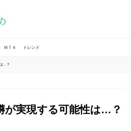
ＭＴ４
トレンド
は…？
噂が実現する可能性は…？