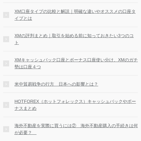
XM口座タイプの比較と解説｜明確な違いやオススメの口座タ
イプとは
XMの評判まとめ｜取引を始める前に知っておきたい3つのコ
ト
XMキャッシュバック口座とボーナス口座使い分け、XMのガチ
勢は口座４つ
米中貿易戦争の行方 日本への影響とは？
HOTFOREX（ホットフォレックス）キャッシュバックやボー
ナスまとめ
海外不動産を実際に買うには② 海外不動産購入の手続きは何
が必要？